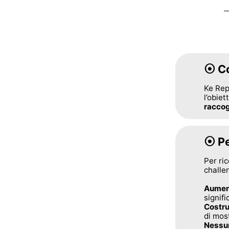
⦿ Co
Ke Rep
l’obiet
raccog
⦿ Pe
Per ric
challen
Aument
signifi
Costru
di most
Nessun