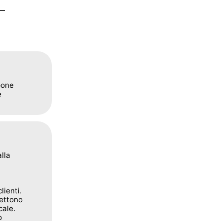
pone
e
lla
lienti.
mettono
cale.
o