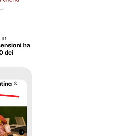
 in
censioni ha
0 dei