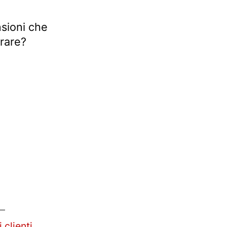
nsioni che
 rare?
 clienti