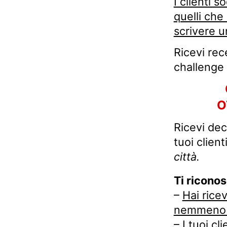
I clienti s
quelli che
scrivere u
Ricevi rece
challenge
O
Ricevi dec
tuoi client
città.
Ti riconos
–
Hai rice
nemmeno il
– I tuoi c