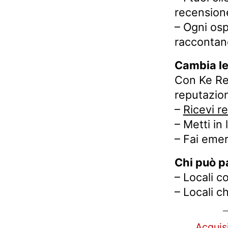
recension
– Ogni osp
raccontano
Cambia le
Con Ke Re
reputazion
–
Ricevi r
– Metti in 
– Fai emer
Chi può p
– Locali c
– Locali 
Acquis