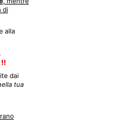
e
, mentre
 di
e alla
,
!!
ite dai
nella tua
erano